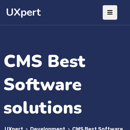
UXpert
CMS Best
Software
solutions
UXpert
Development
CMS Best Software
>
>