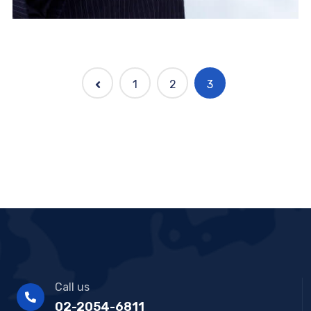
1
2
3
Digital security
Protect Cyber Security
Call us
02-2054-6811